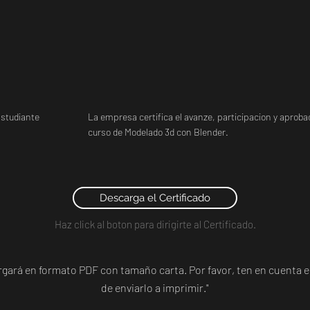
studiante
La empresa certifica el avanze, participacion y aprobac
curso de Modelado 3d con Blender.
Descarga el Certificado
Haz click al boton para dirigirte al Certificado.
argará en formato PDF con tamaño carta. Por favor, ten en cuent
de enviarlo a imprimir."