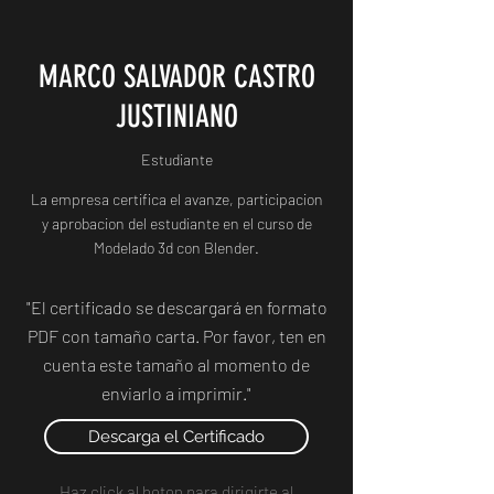
MARCO SALVADOR CASTRO
JUSTINIANO
Estudiante
La empresa certifica el avanze, participacion
y aprobacion del estudiante en el curso de
Modelado 3d con Blender.
"El certificado se descargará en formato
PDF con tamaño carta. Por favor, ten en
cuenta este tamaño al momento de
enviarlo a imprimir."
Descarga el Certificado
Haz click al boton para dirigirte al