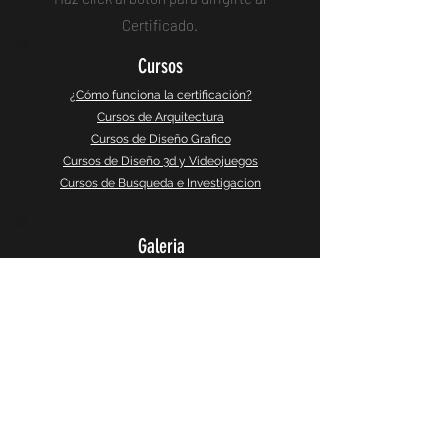
Certificado.
Cursos
¿Cómo funciona la certificación?
Cursos de Arquitectura
Cursos de Diseño Grafico
Cursos de Diseño 3d y Videojuegos
Cursos de Busqueda e Investigacion
Galeria
Instagram
Galeria 360°
CaptureSlides
Producto
Política de Privacidad
Terminos y Servicios