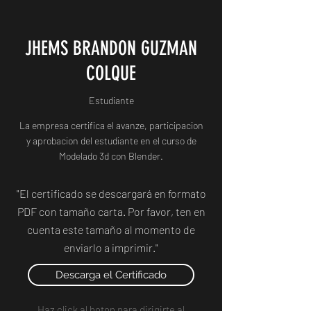
JHEMS BRANDON GUZMAN
COLQUE
Estudiante
La empresa certifica el avanze, participacion
y aprobacion del estudiante en el curso de
Modelado 3d con Blender.
"El certificado se descargará en formato
PDF con tamaño carta. Por favor, ten en
cuenta este tamaño al momento de
enviarlo a imprimir."
Descarga el Certificado
Haz click al boton para dirigirte al