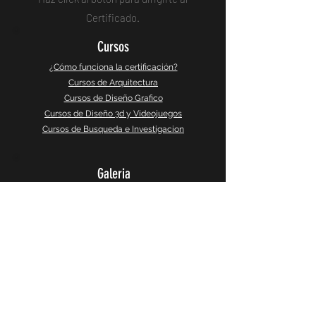
Certificado.
Cursos
¿Cómo funciona la certificación?
Cursos de Arquitectura
Cursos de Diseño Grafico
Cursos de Diseño 3d y Videojuegos
Cursos de Busqueda e Investigacion
Galeria
Instagram
Galeria 360°
CaptureSlides
Producto
Política de Privacidad
Terminos y Servicios