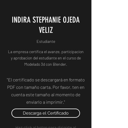
INDIRA STEPHANIE OJEDA
VELIZ
Estudiante
La empresa certifica el avanze, participacion
y aprobacion del estudiante en el curso de
Modelado 3d con Blender.
"El certificado se descargará en formato
PDF con tamaño carta. Por favor, ten en
cuenta este tamaño al momento de
enviarlo a imprimir."
Descarga el Certificado
Haz click al boton para dirigirte al