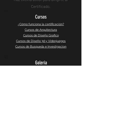
Certificado.
Cursos
¿Cómo funciona la certificación?
Cursos de Arquitectura
Cursos de Diseño Grafico
Cursos de Diseño 3d y Videojuegos
Cursos de Busqueda e Investigacion
Galeria
Instagram
Galeria 360°
CaptureSlides
Producto
Política de Privacidad
Terminos y Servicios