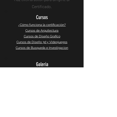
Certificado.
Cursos
¿Cómo funciona la certificación?
Cursos de Arquitectura
Cursos de Diseño Grafico
Cursos de Diseño 3d y Videojuegos
Cursos de Busqueda e Investigacion
Galeria
Instagram
Galeria 360°
CaptureSlides
Producto
Política de Privacidad
Terminos y Servicios