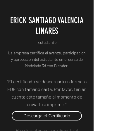
ERICK SANTIAGO VALENCIA
LINARES
Estudiante
La empresa certifica el avanze, participacion
y aprobacion del estudiante en el curso de
Modelado 3d con Blender.
"El certificado se descargará en formato
PDF con tamaño carta. Por favor, ten en
cuenta este tamaño al momento de
enviarlo a imprimir."
Descarga el Certificado
Haz click al boton para dirigirte al